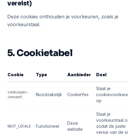
vereist)
Deze cookies onthouden je voorkeuren, zoals je
voorkeurstaal.
5. Cookietabel
Cookie
Type
Aanbieder
Doel
Slaat je
cookieyes-
Noodzakelijk
CookieYes
cookievoorkeuren
consent
op
Slaat je
voorkeurstaal op
Deze
Functioneel
zodat de juiste
NEXT_LOCALE
website
versie van de site