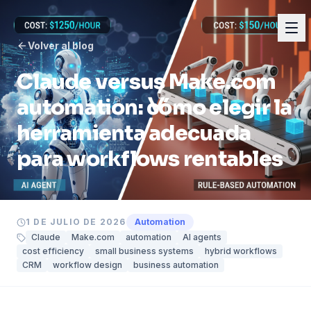
Volver al blog
Claude versus Make.com
automation: cómo elegir la
herramienta adecuada
para workflows rentables
1 DE JULIO DE 2026
Automation
Claude
Make.com
automation
AI agents
cost efficiency
small business systems
hybrid workflows
CRM
workflow design
business automation